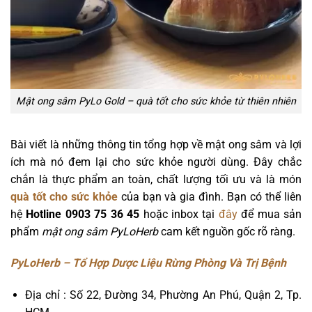
Mật ong sâm PyLo Gold – quà tốt cho sức khỏe từ thiên nhiên
Bài viết là những thông tin tổng hợp về mật ong sâm và lợi
ích mà nó đem lại cho sức khỏe người dùng. Đây chắc
chắn là thực phẩm an toàn, chất lượng tối ưu và là món
quà tốt cho sức khỏe
của bạn và gia đình. Bạn có thể liên
hệ
Hotline 0903 75 36 45
hoặc inbox tại
đây
để mua sản
phẩm
mật ong sâm PyLoHerb
cam kết nguồn gốc rõ ràng.
PyLoHerb – Tổ Hợp Dược Liệu Rừng Phòng Và Trị Bệnh
Địa chỉ : Số 22, Đường 34, Phường An Phú, Quận 2, Tp.