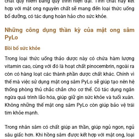
chất quý hiếm bằng quy trình hiện đại. Tinh chất này kết
hợp với mật ong nguyên chất sẽ mang đến loại thức uống
bổ dưỡng, có tác dụng hoàn hảo cho sức khỏe.
Những công dụng thần kỳ của mật ong sâm
PyLo
Bồi bổ sức khỏe
Trong loại thức uống thảo dược này có chứa hàm lượng
vitamin cao, cùng với đó là hoạt chất pinocembrin, ngoài ra
còn có hàng loạt các thành phần dược chất khác. Chính vì
thế mà việc sử dụng mật ong sâm PyLo sẽ giúp tạo nên hệ
thống phòng thủ chắc chắn cho cơ thể. Có tác dụng ngăn
ngừa quá trình lão hóa, giúp giữ gìn sức khỏe và tuổi xuân.
Không những thế mật ong sâm PyLo còn giúp bảo vệ trái
tim khỏe mạnh.
Trong nhân sâm có chất giúp an thần, giúp ngủ ngon, ngủ
sâu giấc hơn. Khi hồng sâm được kết hợp với mật ong, loại