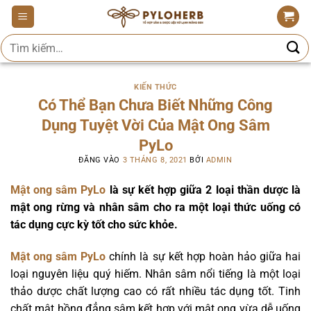
Bỏ
qua
Tìm
nội
kiếm:
dung
KIẾN THỨC
Có Thể Bạn Chưa Biết Những Công
Dụng Tuyệt Vời Của Mật Ong Sâm
PyLo
ĐĂNG VÀO
3 THÁNG 8, 2021
BỞI
ADMIN
Mật ong sâm PyLo
là sự kết hợp giữa 2 loại thần dược là
mật ong rừng và nhân sâm cho ra một loại thức uống có
tác dụng cực kỳ tốt cho sức khỏe.
Mật ong sâm PyLo
chính là sự kết hợp hoàn hảo giữa hai
loại nguyên liệu quý hiếm. Nhân sâm nổi tiếng là một loại
thảo dược chất lượng cao có rất nhiều tác dụng tốt. Tinh
chất mật hồng đẳng sâm kết hợp với mật ong vừa dễ uống