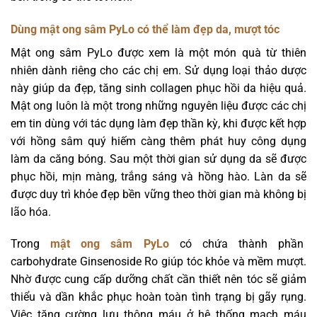
Dùng mật ong sâm PyLo có thể làm đẹp da, mượt tóc
Mật ong sâm PyLo được xem là một món quà từ thiên
nhiên dành riêng cho các chị em. Sử dụng loại thảo dược
này giúp da đẹp, tăng sinh collagen phục hồi da hiệu quả.
Mật ong luôn là một trong những nguyên liệu được các chị
em tin dùng với tác dụng làm đẹp thần kỳ, khi được kết hợp
với hồng sâm quý hiếm càng thêm phát huy công dụng
làm da căng bóng. Sau một thời gian sử dụng da sẽ được
phục hồi, mịn màng, trắng sáng và hồng hào. Làn da sẽ
được duy trì khỏe đẹp bền vững theo thời gian mà không bị
lão hóa.
Trong
mật ong sâm PyLo
có chứa thành phần
carbohydrate Ginsenoside Ro giúp tóc khỏe và mềm mượt.
Nhờ được cung cấp dưỡng chất cần thiết nên tóc sẽ giảm
thiểu và dần khắc phục hoàn toàn tình trạng bị gãy rụng.
Việc tăng cường lưu thông máu ở hệ thống mạch máu