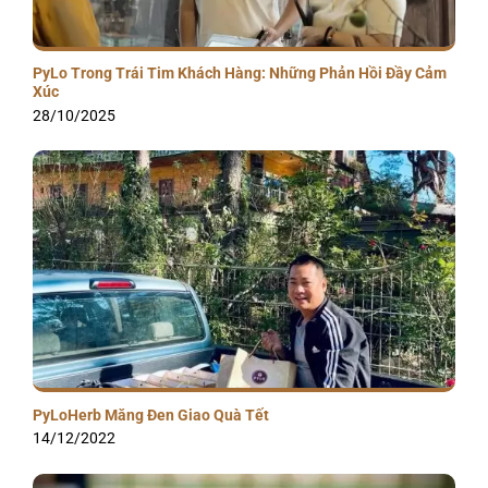
PyLo Trong Trái Tim Khách Hàng: Những Phản Hồi Đầy Cảm
Xúc
28/10/2025
PyLoHerb Măng Đen Giao Quà Tết
14/12/2022