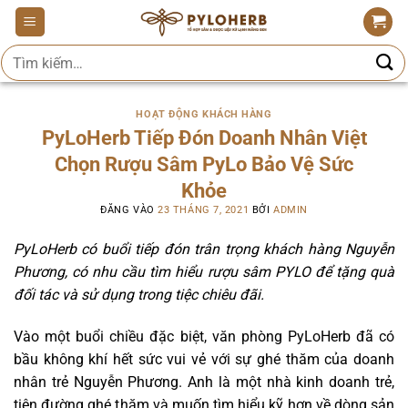
Bỏ
qua
Tìm
nội
kiếm:
dung
HOẠT ĐỘNG KHÁCH HÀNG
PyLoHerb Tiếp Đón Doanh Nhân Việt
Chọn Rượu Sâm PyLo Bảo Vệ Sức
Khỏe
ĐĂNG VÀO
23 THÁNG 7, 2021
BỞI
ADMIN
PyLoHerb có buổi tiếp đón trân trọng khách hàng Nguyễn
Phương, có nhu cầu tìm hiểu rượu sâm PYLO để tặng quà
đối tác và sử dụng trong tiệc chiêu đãi.
Vào một buổi chiều đặc biệt, văn phòng PyLoHerb đã có
bầu không khí hết sức vui vẻ với sự ghé thăm của doanh
nhân trẻ Nguyễn Phương. Anh là một nhà kinh doanh trẻ,
tiện đường ghé thăm và muốn tìm hiểu kỹ hơn về dòng sản