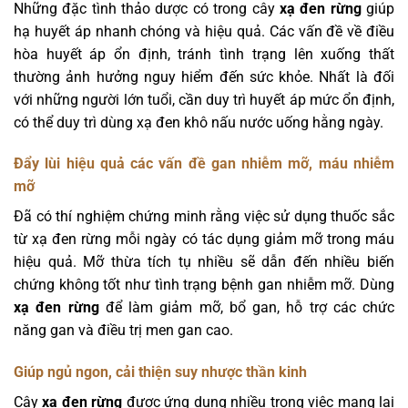
Những đặc tình thảo dược có trong cây
xạ đen rừng
giúp
hạ huyết áp nhanh chóng và hiệu quả. Các vấn đề về điều
hòa huyết áp ổn định, tránh tình trạng lên xuống thất
thường ảnh hưởng nguy hiểm đến sức khỏe. Nhất là đối
với những người lớn tuổi, cần duy trì huyết áp mức ổn định,
có thể duy trì dùng xạ đen khô nấu nước uống hằng ngày.
Đẩy lùi hiệu quả các vấn đề gan nhiễm mỡ, máu nhiễm
mỡ
Đã có thí nghiệm chứng minh rằng việc sử dụng thuốc sắc
từ xạ đen rừng mỗi ngày có tác dụng giảm mỡ trong máu
hiệu quả. Mỡ thừa tích tụ nhiều sẽ dẫn đến nhiều biến
chứng không tốt như tình trạng bệnh gan nhiễm mỡ. Dùng
xạ đen rừng
để làm giảm mỡ, bổ gan, hỗ trợ các chức
năng gan và điều trị men gan cao.
Giúp ngủ ngon, cải thiện suy nhược thần kinh
Cây
xạ đen rừng
được ứng dụng nhiều trong việc mang lại