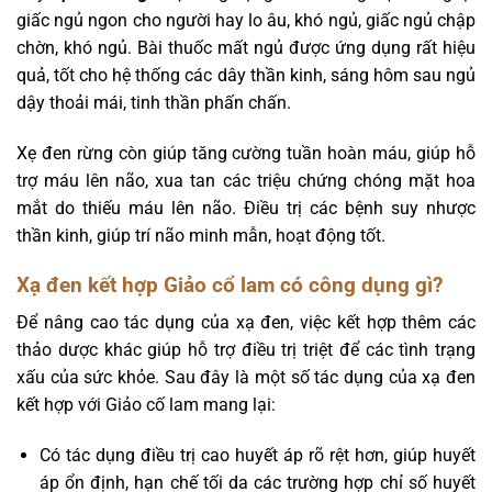
giấc ngủ ngon cho người hay lo âu, khó ngủ, giấc ngủ chập
chờn, khó ngủ. Bài thuốc mất ngủ được ứng dụng rất hiệu
quả, tốt cho hệ thống các dây thần kinh, sáng hôm sau ngủ
dậy thoải mái, tinh thần phấn chấn.
Xẹ đen rừng còn giúp tăng cường tuần hoàn máu, giúp hỗ
trợ máu lên não, xua tan các triệu chứng chóng mặt hoa
mắt do thiếu máu lên não. Điều trị các bệnh suy nhược
thần kinh, giúp trí não minh mẫn, hoạt động tốt.
Xạ đen kết hợp Giảo cổ lam có công dụng gì?
Để nâng cao tác dụng của xạ đen, việc kết hợp thêm các
thảo dược khác giúp hỗ trợ điều trị triệt để các tình trạng
xấu của sức khỏe. Sau đây là một số tác dụng của xạ đen
kết hợp với Giảo cố lam mang lại:
Có tác dụng điều trị cao huyết áp rõ rệt hơn, giúp huyết
áp ổn định, hạn chế tối da các trường hợp chỉ số huyết