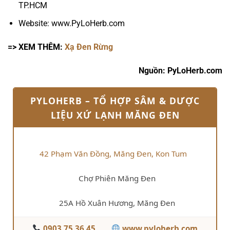
TP.HCM
Website: www.PyLoHerb.com
=> XEM THÊM:
Xạ Đen Rừng
Nguồn: PyLoHerb.com
PYLOHERB – TỔ HỢP SÂM & DƯỢC
LIỆU XỨ LẠNH MĂNG ĐEN
42 Phạm Văn Đồng, Măng Đen, Kon Tum
Chợ Phiên Măng Đen
25A Hồ Xuân Hương, Măng Đen
0903 75 36 45
www.pyloherb.com