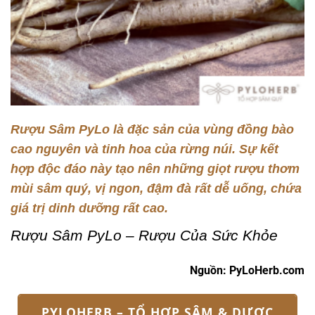
Rượu Sâm PyLo là đặc sản của vùng đồng bào
cao nguyên và tinh hoa của rừng núi. Sự kết
hợp độc đáo này tạo nên những giọt rượu thơm
mùi sâm quý, vị ngon, đậm đà rất dễ uống, chứa
giá trị dinh dưỡng rất cao.
Rượu Sâm PyLo – Rượu Của Sức Khỏe
Nguồn: PyLoHerb.com
PYLOHERB – TỔ HỢP SÂM & DƯỢC