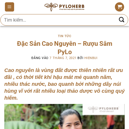
Bỏ
qua
Tìm
nội
kiếm:
dung
TIN TỨC
Đặc Sản Cao Nguyên – Rượu Sâm
PyLo
ĐĂNG VÀO
7 THÁNG 7, 2021
BỞI
HIENBUI
Cao nguyên là vùng đất được thiên nhiên rất ưu
đãi , có thời tiết khí hậu mát mẻ quanh năm,
nhiều thác nước, bao quanh bởi những dãy núi
hùng vĩ với rất nhiều loại thảo dược vô cùng quý
hiếm.