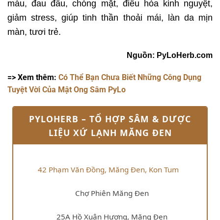
máu, đau đầu, chóng mặt, điều hòa kinh nguyệt,
giảm stress, giúp tinh thần thoải mái, làn da mịn
màn, tươi trẻ.
Nguồn: PyLoHerb.com
=> Xem thêm:
Có Thể Bạn Chưa Biết Những Công Dụng
Tuyệt Vời Của Mật Ong Sâm PyLo
PYLOHERB – TỔ HỢP SÂM & DƯỢC
LIỆU XỨ LẠNH MĂNG ĐEN
42 Phạm Văn Đồng, Măng Đen, Kon Tum
Chợ Phiên Măng Đen
25A Hồ Xuân Hương, Măng Đen