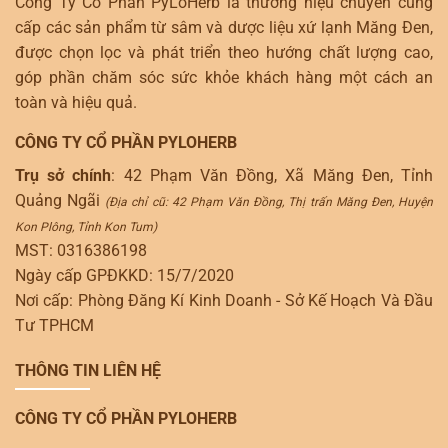
Công Ty Cổ Phần PyLoHerb là thương hiệu chuyên cung
cấp các sản phẩm từ sâm và dược liệu xứ lạnh Măng Đen,
được chọn lọc và phát triển theo hướng chất lượng cao,
góp phần chăm sóc sức khỏe khách hàng một cách an
toàn và hiệu quả.
CÔNG TY CỔ PHẦN PYLOHERB
Trụ sở chính
: 42 Phạm Văn Đồng, Xã Măng Đen, Tỉnh
Quảng Ngãi
(Địa chỉ cũ: 42 Phạm Văn Đồng, Thị trấn Măng Đen, Huyện
Kon Plông, Tỉnh Kon Tum)
MST: 0316386198
Ngày cấp GPĐKKD: 15/7/2020
Nơi cấp: Phòng Đăng Kí Kinh Doanh - Sở Kế Hoạch Và Đầu
Tư TPHCM
THÔNG TIN LIÊN HỆ
CÔNG TY CỔ PHẦN PYLOHERB