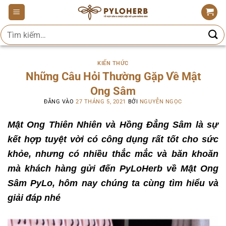
Bỏ
qua
Tìm
nội
kiếm:
dung
KIẾN THỨC
Những Câu Hỏi Thường Gặp Về Mật
Ong Sâm
ĐĂNG VÀO
27 THÁNG 5, 2021
BỞI
NGUYỄN NGỌC
Mật Ong Thiên Nhiên và Hồng Đẳng Sâm là sự
kết hợp tuyệt vời có công dụng rất tốt cho sức
khỏe, nhưng có nhiều thắc mắc và băn khoăn
mà khách hàng gửi đến PyLoHerb về Mật Ong
Sâm PyLo, hôm nay chúng ta cùng tìm hiểu và
giải đáp nhé