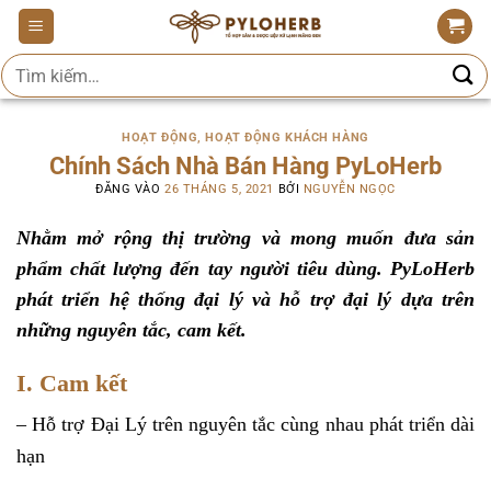
Bỏ
qua
Tìm
nội
kiếm:
dung
HOẠT ĐỘNG
,
HOẠT ĐỘNG KHÁCH HÀNG
Chính Sách Nhà Bán Hàng PyLoHerb
ĐĂNG VÀO
26 THÁNG 5, 2021
BỞI
NGUYỄN NGỌC
Nhằm mở rộng thị trường và mong muốn đưa sản
phẩm chất lượng đến tay người tiêu dùng. PyLoHerb
phát triển hệ thống đại lý và hỗ trợ đại lý dựa trên
những nguyên tắc, cam kết.
I. Cam kết
– Hỗ trợ Đại Lý trên nguyên tắc cùng nhau phát triển dài
hạn