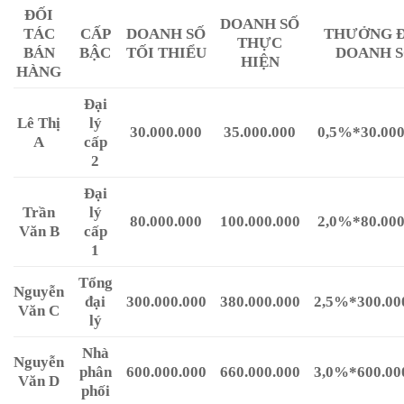
ĐỐI
DOANH SỐ
TÁC
CẤP
DOANH SỐ
THƯỞNG 
THỰC
BÁN
BẬC
TỐI THIỂU
DOANH 
HIỆN
HÀNG
Đại
Lê Thị
lý
30.000.000
35.000.000
0,5%*30.000
A
cấp
2
Đại
Trần
lý
80.000.000
100.000.000
2,0%*80.000
Văn B
cấp
1
Tổng
Nguyễn
đại
300.000.000
380.000.000
2,5%*300.00
Văn C
lý
Nhà
Nguyễn
phân
600.000.000
660.000.000
3,0%*600.00
Văn D
phối