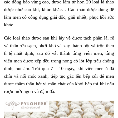
các đồng bào vùng cao, được làm từ hơn 20 loại lá thảo
dược như cao khỉ, khúc khắc… Các thảo dược dùng để
làm men có công dụng giải độc, giải nhiệt, phục hồi sức
khỏe.
Các loại thảo dược sau khi lấy về được tách phần lá, rễ
và thân rửa sạch, phơi khô và xay thành bột và trộn theo
tỉ lệ nhất định, sau đó vắt thành từng viên men, từng
viên men được xếp đều trong nong có lót lớp trấu chống
dính, hút ẩm. Trải qua 7 – 10 ngày, khi viên men ủ đã
chín và nổi mốc xanh, tiếp tục gác lên bếp củi để men
được thẩm thấu hết vị mặn chát của khói bếp thì khi nấu
rượu mới ngon và đậm đà.