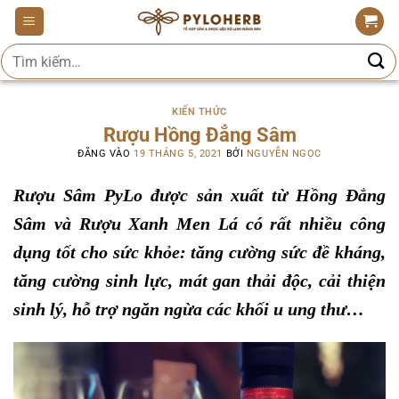
Bỏ
qua
Tìm
nội
kiếm:
dung
KIẾN THỨC
Rượu Hồng Đẳng Sâm
ĐĂNG VÀO
19 THÁNG 5, 2021
BỞI
NGUYỄN NGỌC
Rượu Sâm PyLo được sản xuất từ Hồng Đẳng
Sâm và Rượu Xanh Men Lá có rất nhiều công
dụng tốt cho sức khỏe: tăng cường sức đề kháng,
tăng cường sinh lực, mát gan thải độc, cải thiện
sinh lý, hỗ trợ ngăn ngừa các khối u ung thư…