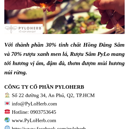
Với thành phần 30% tinh chất Hồng Đẳng Sâm
và 70% rượu xanh men lá, Rượu Sâm PyLo mang
tới hương vị ấm, đậm đà, thơm đượm mùi hương
núi rừng.
CÔNG TY CỔ PHẦN PYLOHERB
Số 22 đường 34, An Phú, Q2, TP.HCM
info@PyLoHerb.com
Hotline: 0903753645
www.PyLoHerb.com
http://www.facebook.com/pyloherb