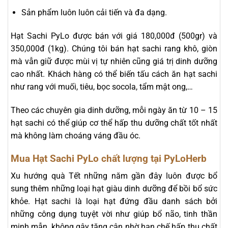
Sản phẩm luôn luôn cải tiến và đa dạng.
Hạt Sachi PyLo được bán với giá 180,000đ (500gr) và
350,000đ (1kg). Chúng tôi bán hạt sachi rang khô, giòn
mà vẫn giữ được mùi vị tự nhiên cũng giá trị dinh dưỡng
cao nhất. Khách hàng có thể biến tấu cách ăn hạt sachi
như rang với muối, tiêu, bọc socola, tẩm mật ong,…
Theo các chuyên gia dinh dưỡng, mỗi ngày ăn từ 10 – 15
hạt sachi có thể giúp cơ thể hấp thu dưỡng chất tốt nhất
mà không làm choáng váng đầu óc.
Mua Hạt Sachi PyLo chất lượng tại PyLoHerb
Xu hướng quà Tết những năm gần đây luôn được bổ
sung thêm những loại hạt giàu dinh dưỡng để bồi bổ sức
khỏe. Hạt sachi là loại hạt đứng đầu danh sách bởi
những công dụng tuyệt vời như giúp bổ não, tinh thần
minh mẫn, không gây tăng cân nhờ hạn chế hấp thu chất