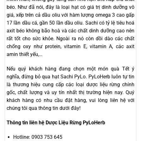
béo. Như đã nói, đây là loại hạt có giá trị dinh dưỡng vô
giá, xếp trên cả dầu oliu với hàm lượng omega 3 cao gấp
17 lần dầu cá, gần 50 lần dầu oliu. Sachi có tỷ lệ tiêu hoá
axit béo không bão hoà và các chất dinh dưỡng cao nên
rất tốt cho sức khỏe. Ngoài ra nó còn dồi dào các chất
chống oxy như protein, vitamin E, vitamin A, các axit
amin thiết yếu,…
Nếu quý khách hàng đang chọn một món quà Tết ý
nghĩa, đừng bỏ qua hạt Sachi PyLo. PyLoHerb luôn tự tin
là thương hiệu cung cấp các loại dược liệu rừng chính
gốc, chất lượng và uy tín nhất thị trường hiện nay. Quý
khách hàng có nhu cầu đặt hàng, vui lòng liên hệ với
chúng tôi qua thông tin dưới đây!
Thông tin liên hệ Dược Liệu Rừng PyLoHerb
Hotline: 0903 753 645