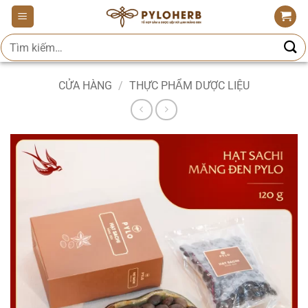
Bỏ
qua
Tìm
nội
kiếm:
dung
CỬA HÀNG
/
THỰC PHẨM DƯỢC LIỆU