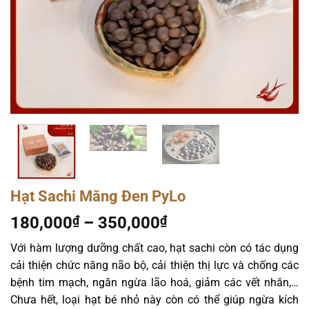
Hạt Sachi Măng Đen PyLo
Khoảng
180,000
₫
–
350,000
₫
giá:
Với hàm lượng dưỡng chất cao, hạt sachi còn có tác dụng
từ
cải thiện chức năng não bộ, cải thiện thị lực và chống các
180,000₫
bệnh tim mạch, ngăn ngừa lão hoá, giảm các vết nhăn,…
đến
Chưa hết, loại hạt bé nhỏ này còn có thể giúp ngừa kích
350,000₫