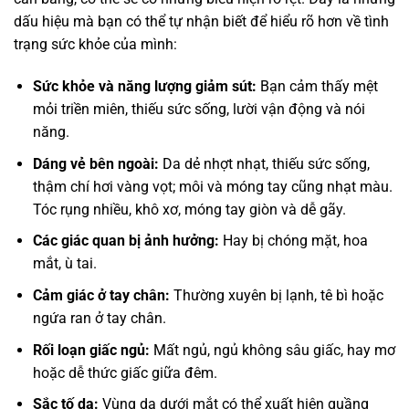
dấu hiệu mà bạn có thể tự nhận biết để hiểu rõ hơn về tình
trạng sức khỏe của mình:
Sức khỏe và năng lượng giảm sút:
Bạn cảm thấy mệt
mỏi triền miên, thiếu sức sống, lười vận động và nói
năng.
Dáng vẻ bên ngoài:
Da dẻ nhợt nhạt, thiếu sức sống,
thậm chí hơi vàng vọt; môi và móng tay cũng nhạt màu.
Tóc rụng nhiều, khô xơ, móng tay giòn và dễ gãy.
Các giác quan bị ảnh hưởng:
Hay bị chóng mặt, hoa
mắt, ù tai.
Cảm giác ở tay chân:
Thường xuyên bị lạnh, tê bì hoặc
ngứa ran ở tay chân.
Rối loạn giấc ngủ:
Mất ngủ, ngủ không sâu giấc, hay mơ
hoặc dễ thức giấc giữa đêm.
Sắc tố da:
Vùng da dưới mắt có thể xuất hiện quầng