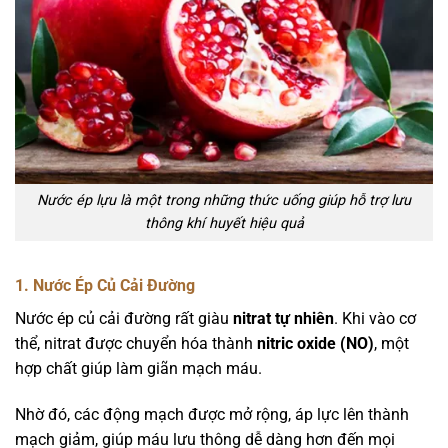
Nước ép lựu là một trong những thức uống giúp hỗ trợ lưu
thông khí huyết hiệu quả
1. Nước Ép Củ Cải Đường
Nước ép củ cải đường rất giàu
nitrat tự nhiên
. Khi vào cơ
thể, nitrat được chuyển hóa thành
nitric oxide (NO)
, một
hợp chất giúp làm giãn mạch máu.
Nhờ đó, các động mạch được mở rộng, áp lực lên thành
mạch giảm, giúp máu lưu thông dễ dàng hơn đến mọi