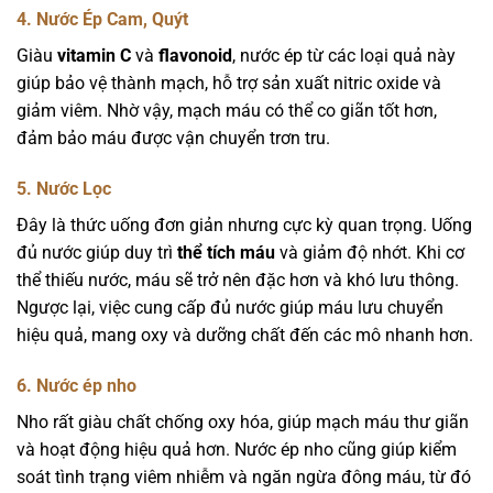
4. Nước Ép Cam, Quýt
Giàu
vitamin C
và
flavonoid
, nước ép từ các loại quả này
giúp bảo vệ thành mạch, hỗ trợ sản xuất nitric oxide và
giảm viêm. Nhờ vậy, mạch máu có thể co giãn tốt hơn,
đảm bảo máu được vận chuyển trơn tru.
5. Nước Lọc
Đây là thức uống đơn giản nhưng cực kỳ quan trọng. Uống
đủ nước giúp duy trì
thể tích máu
và giảm độ nhớt. Khi cơ
thể thiếu nước, máu sẽ trở nên đặc hơn và khó lưu thông.
Ngược lại, việc cung cấp đủ nước giúp máu lưu chuyển
hiệu quả, mang oxy và dưỡng chất đến các mô nhanh hơn.
6. Nước ép nho
Nho rất giàu chất chống oxy hóa, giúp mạch máu thư giãn
và hoạt động hiệu quả hơn. Nước ép nho cũng giúp kiểm
soát tình trạng viêm nhiễm và ngăn ngừa đông máu, từ đó